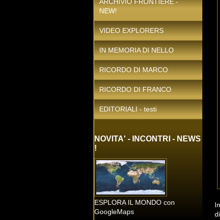
ARCHIVIO FRONTIERE -
NEW!
VIDEO EXPLORERS
IN MEMORIA DI NELLO
RICORDO DI MARCO
RICORDO DI FRANCO
EDITORIALI - testi
NOVITA' - INCONTRI - NEWS
!
ESPLORA IL MONDO con
I
GoogleMaps
d