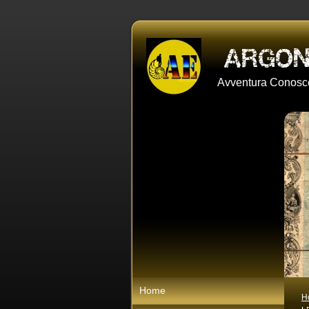
Avventura Conosce
Home
H