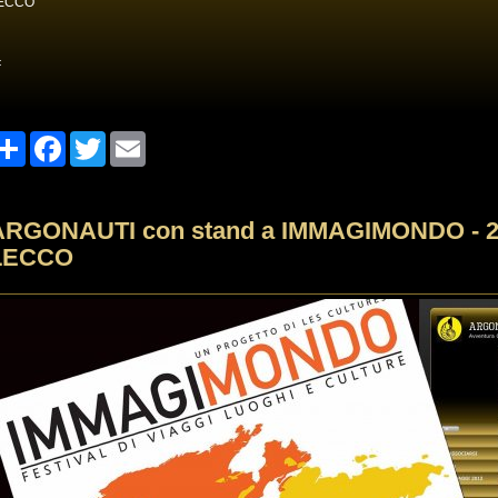
ECCO
<
Share
Facebook
Twitter
Email
ARGONAUTI con stand a IMMAGIMONDO - 21 
LECCO