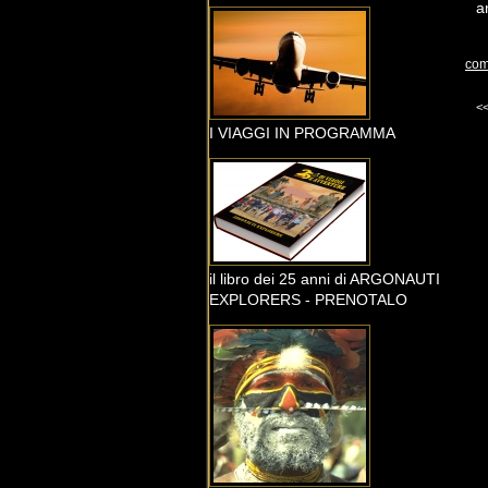
a
com
<
I VIAGGI IN PROGRAMMA
il libro dei 25 anni di ARGONAUTI
EXPLORERS - PRENOTALO