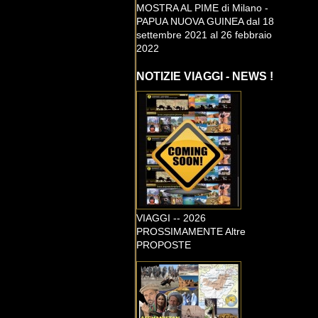
MOSTRA AL PIME di Milano -
PAPUA NUOVA GUINEA dal 18
settembre 2021 al 26 febbraio
2022
NOTIZIE VIAGGI - NEWS !
VIAGGI -- 2026
PROSSIMAMENTE Altre
PROPOSTE