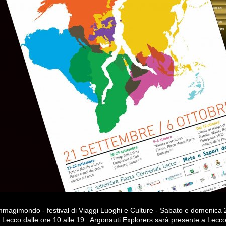
mmagimondo - festival di Viaggi Luoghi e Culture - Sabato e domenica 
i Lecco dalle ore 10 alle 19 : Argonauti Explorers sarà presente a Lecco