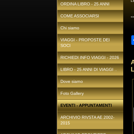
L
ORDINA LIBRO - 25 ANNI
COME ASSOCIARSI
<
Chi siamo
VIAGGI - PROPOSTE DEI
SOCI
RICHIEDI INFO VIAGGI - 2026
LIBRO - 25 ANNI DI VIAGGI ..
Dove siamo
Foto Gallery
EVENTI - APPUNTAMENTI
ARCHIVIO RIVSTA AE 2002-
2015