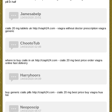
pill in half
Jamesabelp
13/03/2020 23:51
cialis 20 mg tablets uk http://viaph24.com - viagra without doctor prescription viagra
generic
ChootoTub
14/03/2020 02:06
where to buy cialis in uk http://ciaph24.com - cialis 20 mg best price order viagra
online fast delivery
Harryhoors
14/03/2020 04:09
buy generic cialis pills http://ciaph24.com - cialis 20 mg best price buy viagra hua
hin
Neoposcip
14/03/2020 06:57