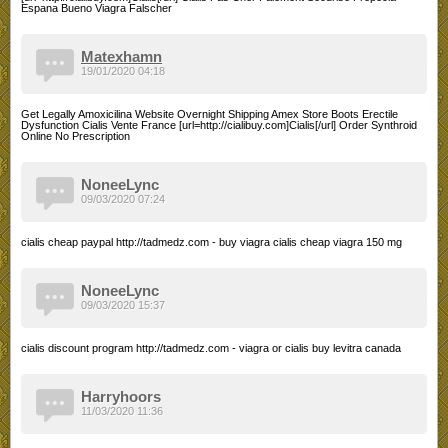
Espana Bueno Viagra Falscher
Matexhamn
19/01/2020 04:18
Get Legally Amoxicilina Website Overnight Shipping Amex Store Boots Erectile
Dysfunction Cialis Vente France [url=http://cialibuy.com]Cialis[/url] Order Synthroid
Online No Prescription
NoneeLync
09/03/2020 07:24
cialis cheap paypal http://tadmedz.com - buy viagra cialis cheap viagra 150 mg
NoneeLync
09/03/2020 15:37
cialis discount program http://tadmedz.com - viagra or cialis buy levitra canada
Harryhoors
11/03/2020 11:36