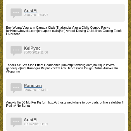
AustEi
20/06/2019 04:27
Buy Woma Viagra In Canada Cialis Thailandia Viagra Cialis Combo Packs
[url=http://buycial.com]cheapest cialis[/url] Amoxil Dosing Guidelines Getting Zoloft
Overseas
KelPync
28/06/2019 11:56
Tadalis Sx Soft Side Effect Headaches [url=http://avdrug.com]boutique levitra
generique[/url] Kamagra Beipackzettel Anti Depression Drugs Online Amoxicillin
Allopurino
Randsen
03/07/2019 13:11
Amoxicillin 50 Mg Per Kg [url=http://cthosts.net]where to buy cialis online safely[/url]
Retin A No Script
AustEi
11/07/2019 11:19