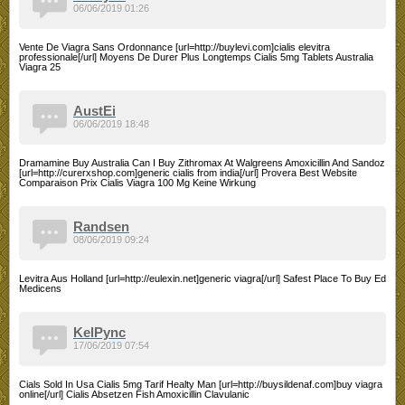
06/06/2019 01:26
Vente De Viagra Sans Ordonnance [url=http://buylevi.com]cialis elevitra
professionale[/url] Moyens De Durer Plus Longtemps Cialis 5mg Tablets Australia
Viagra 25
AustEi
06/06/2019 18:48
Dramamine Buy Australia Can I Buy Zithromax At Walgreens Amoxicillin And Sandoz
[url=http://curerxshop.com]generic cialis from india[/url] Provera Best Website
Comparaison Prix Cialis Viagra 100 Mg Keine Wirkung
Randsen
08/06/2019 09:24
Levitra Aus Holland [url=http://eulexin.net]generic viagra[/url] Safest Place To Buy Ed
Medicens
KelPync
17/06/2019 07:54
Cials Sold In Usa Cialis 5mg Tarif Healty Man [url=http://buysildenaf.com]buy viagra
online[/url] Cialis Absetzen Fish Amoxicillin Clavulanic