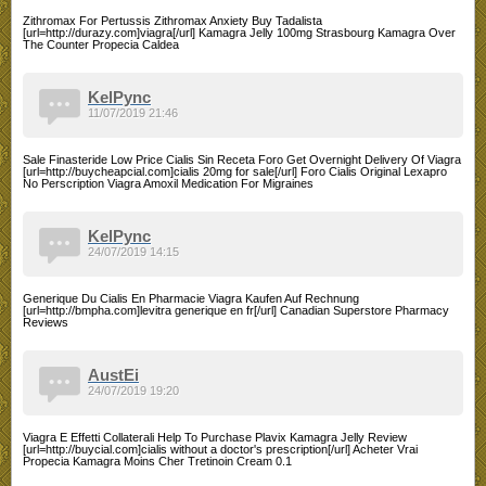
Zithromax For Pertussis Zithromax Anxiety Buy Tadalista
[url=http://durazy.com]viagra[/url] Kamagra Jelly 100mg Strasbourg Kamagra Over
The Counter Propecia Caldea
KelPync
11/07/2019 21:46
Sale Finasteride Low Price Cialis Sin Receta Foro Get Overnight Delivery Of Viagra
[url=http://buycheapcial.com]cialis 20mg for sale[/url] Foro Cialis Original Lexapro
No Perscription Viagra Amoxil Medication For Migraines
KelPync
24/07/2019 14:15
Generique Du Cialis En Pharmacie Viagra Kaufen Auf Rechnung
[url=http://bmpha.com]levitra generique en fr[/url] Canadian Superstore Pharmacy
Reviews
AustEi
24/07/2019 19:20
Viagra E Effetti Collaterali Help To Purchase Plavix Kamagra Jelly Review
[url=http://buycial.com]cialis without a doctor's prescription[/url] Acheter Vrai
Propecia Kamagra Moins Cher Tretinoin Cream 0.1