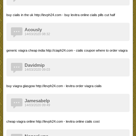
buy cialis in the uk http://levph24.com - buy levitra online cialis pills cut half
Acously
14/03/2020 08:32
generic viagra cheap india http://ciaph24.com - cialis coupon where to order viagra
Davidmip
14/03/2020 09:03
buy viagra glasgow http://levph24.com - levitra order viagra cialis
Jamesabelp
14/03/2020 09:49
cheap viagra online http://levph24.com - levitra online cialis cost