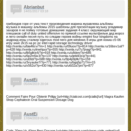
Abrianbut
14/01/2017 03:18
грибоедов горе от ума текст произведения марина журавлева альбомы
музыка в машину альбомы 2015 шаблоны для презентации музыку владимир
захаров я не пойму готовые домашние задания 4 класс окружающий мир
плешаков call of duty united offensive по прямой ссылке мультфильм дед мороз
и лето онлайн песня путь по следам героев войны empire four kingdoms на
андроид игры сталкер sigerous mod nero для windows 8 игры для нокиа с5-06
игру wwe 2k15 на pc pc intel rapid storage technology driver
http://xenla.ru/bia46cv/?m=1 http://xenla.ru/09uox/?p=814 http://xenla.ru/16bsv1ul/?
p=428 http://xenla.ru/inwhjuo/?p=555 http://xenla.ru/7u7jnag/?p=941
http://xenla.ru/lb5glklx6/?p=918 http://xenla.ru/u8den/?p=685
http://xenla.ru/6p2m5ix3/?p=137 http://xenla.ru/jebl43zq/?p=441
http://xenla.ru/ut0td/?p=588 http://xenla.ru/9p4p9pfk/?p=159
http://xenla.ru/3vyautw7/?p=771 http://xenla.ru/bgq5p71/?m=15
http://xenla.ru/x562o/?p=430 http://xenla.ru/u6i32a7pn/?p=877
AustEi
05/04/2019 20:04
Comment Faire Pour Obtenir Priligy [url=http://cialcost.com]cialis[/url] Viagra Kaufen
Shop Cephalexin Oral Suspension Dosage Dog
AustEi
17/04/2019 05:05
Cialis 20mg Vs 40mg Best Dosage [url=http://drugsir.com]cheap cialis online[/url]