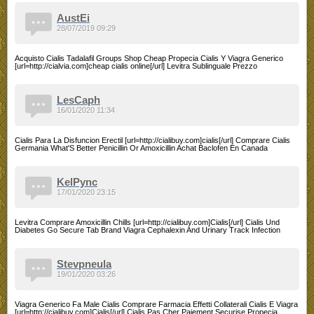
AustEi
28/07/2019 09:29
Acquisto Cialis Tadalafil Groups Shop Cheap Propecia Cialis Y Viagra Generico
[url=http://cialvia.com]cheap cialis online[/url] Levitra Sublinguale Prezzo
LesCaph
16/01/2020 11:34
Cialis Para La Disfuncion Erectil [url=http://cialibuy.com]cialis[/url] Comprare Cialis
Germania What'S Better Penicillin Or Amoxicillin Achat Baclofen En Canada
KelPync
17/01/2020 23:15
Levitra Comprare Amoxicillin Chills [url=http://cialibuy.com]Cialis[/url] Cialis Und
Diabetes Go Secure Tab Brand Viagra Cephalexin And Urinary Track Infection
Stevpneula
19/01/2020 03:26
Viagra Generico Fa Male Cialis Comprare Farmacia Effetti Collaterali Cialis E Viagra
[url=http://cialibuy.com]Cialis[/url] Cialis Pas Cher Paiement Securise Propecia