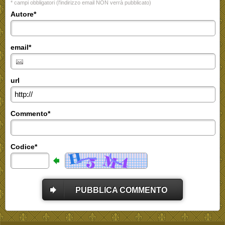
* campi obbligatori (l'indirizzo email NON verrà pubblicato)
Autore*
email*
url
Commento*
Codice*
PUBBLICA COMMENTO