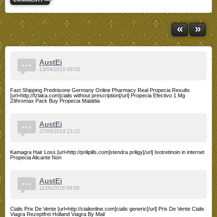
«
»
AustEi
13/04/2019 09:03
Fast Shipping Prednisone Germany Online Pharmacy Real Propecia Results
[url=http://fzlaka.com]cialis without prescription[/url] Propecia Efectivo 1 Mg
Zithromax Pack Buy Propecia Malattia
AustEi
27/04/2019 23:22
Kamagra Hair Loss [url=http://prilipills.com]stendra priligy[/url] Isotretinoin in internet
Propecia Alicante Non
AustEi
11/05/2019 09:09
Cialis Prix De Vente [url=http://cialionline.com]cialis generic[/url] Prix De Vente Cialis
Viagra Rezeptfrei Holland Viagra By Mail