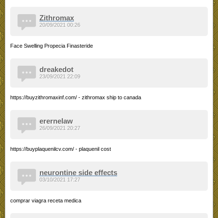
Zithromax
20/09/2021 00:26
Face Swelling Propecia Finasteride
dreakedot
23/09/2021 22:09
https://buyzithromaxinf.com/ - zithromax ship to canada
erernelaw
26/09/2021 20:27
https://buyplaquenilcv.com/ - plaquenil cost
neurontine side effects
03/10/2021 17:27
comprar viagra receta medica