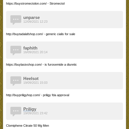
https://buystromectolon.com/ - Stromectol
unparse
12/09/2021 12:23
http://buytadalafshop.com/ - generic cialis for sale
faphith
16/09/2021 20:14
https://buylasixshop.com/ - is furosemide a diuretic
Heelsot
19/09/2021 15:03
http://buypriligyhop.com/ - priligy fda approval
Priligy
19/09/2021 23:42
Clomiphene Citrate 50 Mg Men