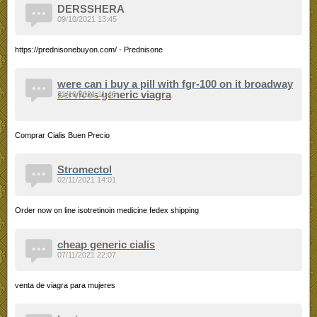
DERSSHERA
09/10/2021 13:45
https://prednisonebuyon.com/ - Prednisone
were can i buy a pill with fgr-100 on it broadway
services generic viagra
31/10/2021 11:46
Comprar Cialis Buen Precio
Stromectol
02/11/2021 14:01
Order now on line isotretinoin medicine fedex shipping
cheap generic cialis
07/11/2021 22:07
venta de viagra para mujeres