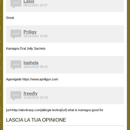
Lasix
08/11/2021 23:27
Smok
Priligy
16/11/2021 19:00
Kamagra Oral Jelly Sachets
lophela
18/01/2022 08:22
Agemigetle https://www.apriligyn.com
freedly
21/01/2022 23:19
[url=http://alevitrasp.com]allergie levitra[/url] what is kamagra good for
LASCIA LA TUA OPINIONE