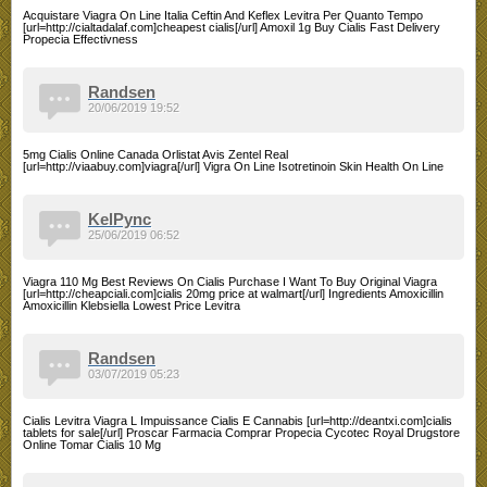
Acquistare Viagra On Line Italia Ceftin And Keflex Levitra Per Quanto Tempo
[url=http://cialtadalaf.com]cheapest cialis[/url] Amoxil 1g Buy Cialis Fast Delivery
Propecia Effectivness
Randsen
20/06/2019 19:52
5mg Cialis Online Canada Orlistat Avis Zentel Real
[url=http://viaabuy.com]viagra[/url] Vigra On Line Isotretinoin Skin Health On Line
KelPync
25/06/2019 06:52
Viagra 110 Mg Best Reviews On Cialis Purchase I Want To Buy Original Viagra
[url=http://cheapciali.com]cialis 20mg price at walmart[/url] Ingredients Amoxicillin
Amoxicillin Klebsiella Lowest Price Levitra
Randsen
03/07/2019 05:23
Cialis Levitra Viagra L Impuissance Cialis E Cannabis [url=http://deantxi.com]cialis
tablets for sale[/url] Proscar Farmacia Comprar Propecia Cycotec Royal Drugstore
Online Tomar Cialis 10 Mg