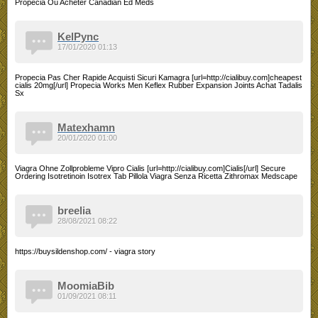
Propecia Ou Acheter Canadian Ed Meds
KelPync
17/01/2020 01:13
Propecia Pas Cher Rapide Acquisti Sicuri Kamagra [url=http://cialibuy.com]cheapest
cialis 20mg[/url] Propecia Works Men Keflex Rubber Expansion Joints Achat Tadalis
Sx
Matexhamn
20/01/2020 01:00
Viagra Ohne Zollprobleme Vipro Cialis [url=http://cialibuy.com]Cialis[/url] Secure
Ordering Isotretinoin Isotrex Tab Pillola Viagra Senza Ricetta Zithromax Medscape
breelia
28/08/2021 08:22
https://buysildenshop.com/ - viagra story
MoomiaBib
01/09/2021 08:11