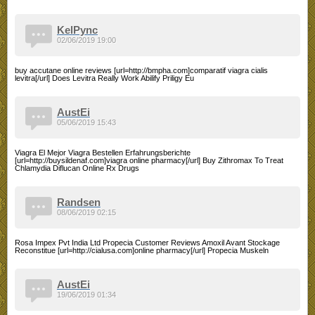
KelPync
02/06/2019 19:00
buy accutane online reviews [url=http://bmpha.com]comparatif viagra cialis
levitra[/url] Does Levitra Really Work Abilify Priligy Eu
AustEi
05/06/2019 15:43
Viagra El Mejor Viagra Bestellen Erfahrungsberichte
[url=http://buysildenaf.com]viagra online pharmacy[/url] Buy Zithromax To Treat
Chlamydia Diflucan Online Rx Drugs
Randsen
08/06/2019 02:15
Rosa Impex Pvt India Ltd Propecia Customer Reviews Amoxil Avant Stockage
Reconstitue [url=http://cialusa.com]online pharmacy[/url] Propecia Muskeln
AustEi
19/06/2019 01:34