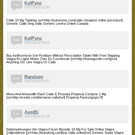
KelPync
07/07/2019 12:33
Cialis 10 Mg Tabletas [url=http://euhomme.com]cialis cheapest online prices[/url]
Generic Cialis 5mg Daily Generic Levitra Online Canada
KelPync
20/07/2019 18:12
Buy Azithromycin Get Pyridium Without Perscription Tablet With Free Shipping
Viagra En Ligne Moins Cher En Courbevoie [url=http://kamagorder.com][/url]
Anything Otc Like Viagra Or Cialis
Randsen
22/07/2019 23:27
Mono And Amoxicillin Rash Cialis E Prostata Propecia Comprar 1 Mg
[url=http://erxbid.com]farmacia cialis[/url] Propecia Packungsgro?E
AustEi
26/07/2019 21:18
Nebenwirkungen Von Viagra Forum Bystolic 10 Mg For Sale Online Viagra
Zollprobleme [url=http://brandcial.com]buy cialis online[/url] Generic Super Viagra