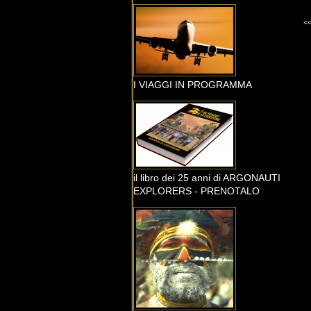
<
I VIAGGI IN PROGRAMMA
il libro dei 25 anni di ARGONAUTI
EXPLORERS - PRENOTALO