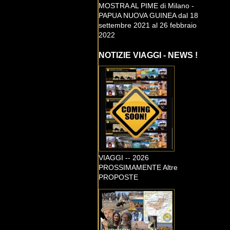
MOSTRA AL PIME di Milano -
PAPUA NUOVA GUINEA dal 18
settembre 2021 al 26 febbraio
2022
NOTIZIE VIAGGI - NEWS !
VIAGGI -- 2026
PROSSIMAMENTE Altre
PROPOSTE