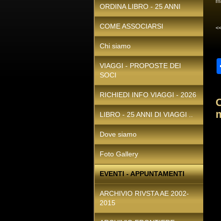
m
ORDINA LIBRO - 25 ANNI
COME ASSOCIARSI
<
Chi siamo
VIAGGI - PROPOSTE DEI
SOCI
RICHIEDI INFO VIAGGI - 2026
C
LIBRO - 25 ANNI DI VIAGGI ..
Dove siamo
Foto Gallery
EVENTI - APPUNTAMENTI
ARCHIVIO RIVSTA AE 2002-
2015