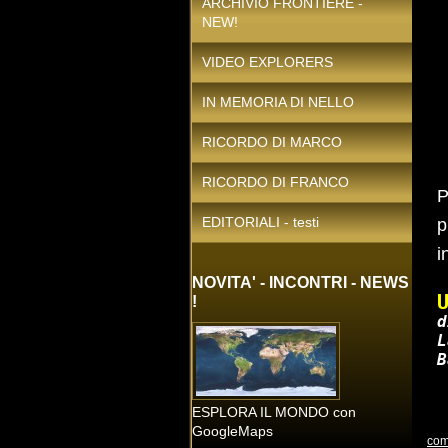
ARCHIVIO FRONTIERE -
NEW!
VIDEO EXPLORERS
IN MEMORIA DI NELLO
RICORDO DI MARCO
RICORDO DI FRANCO
P
EDITORIALI - testi
p
i
NOVITA' - INCONTRI - NEWS
!
d
L
ESPLORA IL MONDO con
GoogleMaps
com