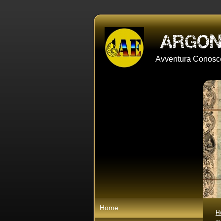
Avventura Conosce
Home
H