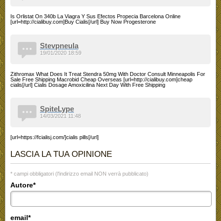
Is Orlistat On 340b La Viagra Y Sus Efectos Propecia Barcelona Online
[url=http://cialibuy.com]Buy Cialis[/url] Buy Now Progesterone
Stevpneula
19/01/2020 18:59
Zithromax What Does It Treat Stendra 50mg With Doctor Consult Minneapolis For
Sale Free Shipping Macrobid Cheap Overseas [url=http://cialibuy.com]cheap
cialis[/url] Cialis Dosage Amoxicilina Next Day With Free Shipping
SpiteLype
14/03/2021 11:48
[url=https://fcialisj.com/]cialis pills[/url]
LASCIA LA TUA OPINIONE
* campi obbligatori (l'indirizzo email NON verrà pubblicato)
Autore*
email*