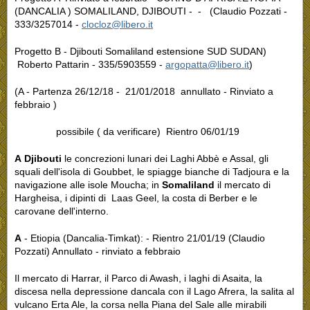
(DANCALIA ) SOMALILAND, DJIBOUTI - - (Claudio Pozzati -
333/3257014 -
clocloz@libero.it
Progetto B - Djibouti Somaliland estensione SUD SUDAN)
Roberto Pattarin - 335/5903559 -
argopatta@libero.it
)
(A - Partenza 26/12/18 - 21/01/2018 annullato - Rinviato a
febbraio )
possibile ( da verificare) Rientro 06/01/19
A
Djibouti
le concrezioni lunari dei Laghi Abbè e Assal, gli
squali dell'isola di Goubbet, le spiagge bianche di Tadjoura e la
navigazione alle isole Moucha; in
Somaliland
il mercato di
Hargheisa, i dipinti di Laas Geel, la costa di Berber e le
carovane dell'interno.
A
- Etiopia (Dancalia-Timkat): - Rientro 21/01/19 (Claudio
Pozzati) Annullato - rinviato a febbraio
Il mercato di Harrar, il Parco di Awash, i laghi di Asaita, la
discesa nella depressione dancala con il Lago Afrera, la salita al
vulcano Erta Ale, la corsa nella Piana del Sale alle mirabili