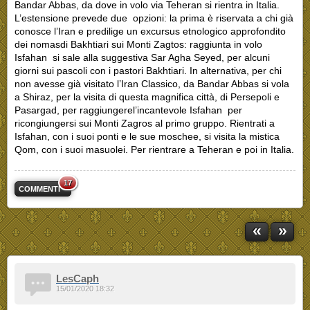
Bandar Abbas, da dove in volo via Teheran si rientra in Italia.
L’estensione prevede due opzioni: la prima è riservata a chi già
conosce l’Iran e predilige un excursus etnologico approfondito
dei nomasdi Bakhtiari sui Monti Zagtos: raggiunta in volo
Isfahan si sale alla suggestiva Sar Agha Seyed, per alcuni
giorni sui pascoli con i pastori Bakhtiari. In alternativa, per chi
non avesse già visitato l’Iran Classico, da Bandar Abbas si vola
a Shiraz, per la visita di questa magnifica città, di Persepoli e
Pasargad, per raggiungerel’incantevole Isfahan per
ricongiungersi sui Monti Zagros al primo gruppo. Rientrati a
Isfahan, con i suoi ponti e le sue moschee, si visita la mistica
Qom, con i suoi masuolei. Per rientrare a Teheran e poi in Italia.
17
COMMENTI
«
»
LesCaph
15/01/2020 18:32