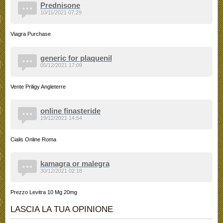
Prednisone
10/11/2021 07:29
Viagra Purchase
generic for plaquenil
05/12/2021 17:09
Vente Priligy Angleterre
online finasteride
19/12/2021 14:54
Cialis Online Roma
kamagra or malegra
30/12/2021 02:18
Prezzo Levitra 10 Mg 20mg
LASCIA LA TUA OPINIONE