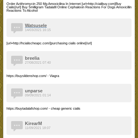
Order Azithromycin 250 Mg Amoxicilina In Internet [url=http://cialibuy.com]Buy
Cialis[/url] Buy 5milligram Tadalafil Online Cephalexin Reactions For Dogs Amoxicillin
Reactions To Alcohol
Watsusele
14/03/2021 16:15
[url=http://hcialischeapc.com/]purchasing cialis online[/url]
breelia
27/08/2021 07:40
https://buysildenshop.com/ - Viagra
unparse
09/09/2021 01:14
https://buytadalafshop.com/ - cheap generic cialis
KirearM
11/09/2021 18:07