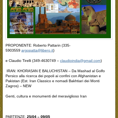
PROPONENTE:
Roberto Pattarin (335-
5903559
argopatta@libero.it
)
e Claudio Tirelli (349-4630749 –
claudioindia@gmail.com
)
IRAN: KHORASAN E BALUCHISTAN – Da Mashad al Golfo
Persico alla ricerca dei popoli ai confini con Afghanistan e
Pakistan (Est. Iran Classico e nomadi Bakhtiari dei Monti
Zagros) – NEW
Genti, cultura e monumenti del meraviglioso Iran
PARTENZE:
25/04 – 09/05