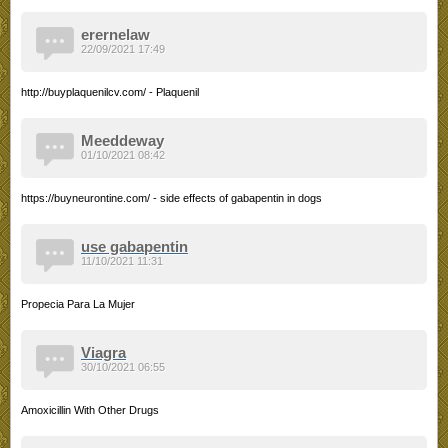
erernelaw
22/09/2021 17:49
http://buyplaquenilcv.com/ - Plaquenil
Meeddeway
01/10/2021 08:42
https://buyneurontine.com/ - side effects of gabapentin in dogs
use gabapentin
11/10/2021 11:31
Propecia Para La Mujer
Viagra
30/10/2021 06:55
Amoxicillin With Other Drugs