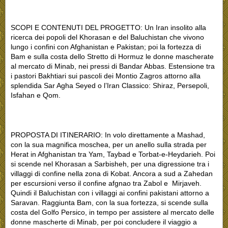
SCOPI E CONTENUTI DEL PROGETTO: Un Iran insolito alla
ricerca dei popoli del Khorasan e del Baluchistan che vivono
lungo i confini con Afghanistan e Pakistan; poi la fortezza di
Bam e sulla costa dello Stretto di Hormuz le donne mascherate
al mercato di Minab, nei pressi di Bandar Abbas. Estensione tra
i pastori Bakhtiari sui pascoli dei Montio Zagros attorno alla
splendida Sar Agha Seyed o l’Iran Classico: Shiraz, Persepoli,
Isfahan e Qom.
PROPOSTA DI ITINERARIO: In volo direttamente a Mashad,
con la sua magnifica moschea, per un anello sulla strada per
Herat in Afghanistan tra Yam, Taybad e Torbat-e-Heydarieh. Poi
si scende nel Khorasan a Sarbisheh, per una digressione tra i
villaggi di confine nella zona di Kobat. Ancora a sud a Zahedan
per escursioni verso il confine afgnao tra Zabol e Mirjaveh.
Quindi il Baluchistan con i villaggi ai confini pakistani attorno a
Saravan. Raggiunta Bam, con la sua fortezza, si scende sulla
costa del Golfo Persico, in tempo per assistere al mercato delle
donne mascherte di Minab, per poi concludere il viaggio a