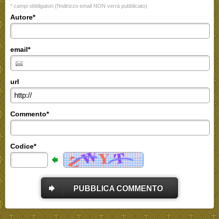
* campi obbligatori (l'indirizzo email NON verrà pubblicato)
Autore*
email*
url
Commento*
Codice*
PUBBLICA COMMENTO