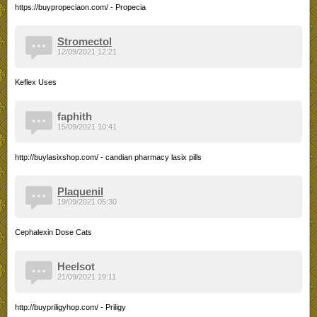
https://buypropeciaon.com/ - Propecia
Stromectol
12/09/2021 12:21
Keflex Uses
faphith
15/09/2021 10:41
http://buylasixshop.com/ - candian pharmacy lasix pills
Plaquenil
19/09/2021 05:30
Cephalexin Dose Cats
Heelsot
21/09/2021 19:11
http://buypriligyhop.com/ - Priligy