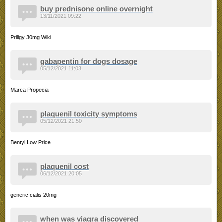
buy prednisone online overnight
13/11/2021 09:22
Priligy 30mg Wiki
gabapentin for dogs dosage
05/12/2021 11:03
Marca Propecia
plaquenil toxicity symptoms
05/12/2021 21:50
Bentyl Low Price
plaquenil cost
06/12/2021 20:05
generic cialis 20mg
when was viagra discovered