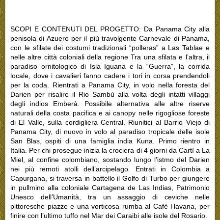
SCOPI E CONTENUTI DEL PROGETTO: Da Panama City alla
penisola di Azuero per il più travolgente Carnevale di Panama,
con le sfilate dei costumi tradizionali “polleras” a Las Tablae e
nelle altre città coloniali della regione Tra una sfilata e l’altra, il
paradiso ornitologico di Isla Iguana e la “Guerra”, la corrida
locale, dove i cavalieri fanno cadere i tori in corsa prendendoli
per la coda. Rientrati a Panama City, in volo nella foresta del
Darien per risalire il Rio Sambù alla volta degli intatti villaggi
degli indios Emberà. Possibile alternativa alle altre riserve
naturali della costa pacifica e ai canopy nelle rigogliose foreste
di El Valle, sulla cordigliera Central. Riunitici al Barrio Viejo di
Panama City, di nuovo in volo al paradiso tropicale delle isole
San Blas, ospiti di una famiglia india Kuna. Primo rientro in
Italia. Per chi prosegue inizia la crociera di 4 giorni da Cartì a La
Miel, al confine colombiano, sostando lungo l’istmo del Darien
nei più remoti atolli dell’arcipelago. Entrati in Colombia a
Capurgana, si traversa in battello il Golfo di Turbo per giungere
in pullmino alla coloniale Cartagena de Las Indias, Patrimonio
Unesco dell’Umanità, tra un assaggio di ceviche nelle
pittoresche piazze e una vorticosa rumba al Cafè Havana, per
finire con l’ultimo tuffo nel Mar dei Caraibi alle isole del Rosario.