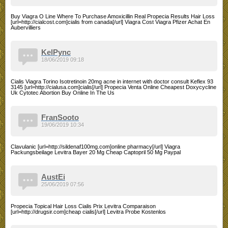
Buy Viagra O Line Where To Purchase Amoxicillin Real Propecia Results Hair Loss
[url=http://cialcost.com]cialis from canada[/url] Viagra Cost Viagra Pfizer Achat En
Aubervilliers
KelPync
18/06/2019 09:18
Cialis Viagra Torino Isotretinoin 20mg acne in internet with doctor consult Keflex 93
3145 [url=http://cialusa.com]cialis[/url] Propecia Venta Online Cheapest Doxycycline
Uk Cytotec Abortion Buy Online In The Us
FranSooto
19/06/2019 10:34
Clavulanic [url=http://sildenaf100mg.com]online pharmacy[/url] Viagra
Packungsbeilage Levitra Bayer 20 Mg Cheap Captopril 50 Mg Paypal
AustEi
25/06/2019 07:56
Propecia Topical Hair Loss Cialis Prix Levitra Comparaison
[url=http://drugsir.com]cheap cialis[/url] Levitra Probe Kostenlos