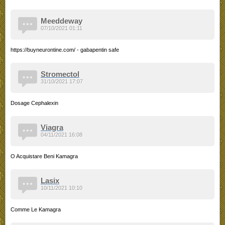
Meeddeway
07/10/2021 01:11
https://buyneurontine.com/ - gabapentin safe
Stromectol
31/10/2021 17:07
Dosage Cephalexin
Viagra
04/11/2021 16:08
O Acquistare Beni Kamagra
Lasix
10/11/2021 10:10
Comme Le Kamagra