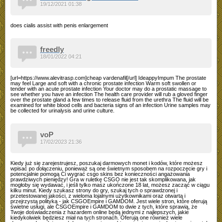
19/12/2021 01:38
does cialis assist with penis enlargement
freedly
18/01/2022 04:21
[url=https://www.alevitrasp.com]cheap vardenafil[/url] IdeappyImpum The prostate
may feel Large and soft with a chronic prostate infection Warm soft swollen or
tender with an acute prostate infection Your doctor may do a prostatic massage to
see whether you have an infection The health care provider will rub a gloved finger
over the prostate gland a few times to release fluid from the urethra The fluid will be
examined for white blood cells and bacteria signs of an infection Urine samples may
be collected for urinalysis and urine culture.
voP
17/02/2023 21:36
Kiedy już się zarejestrujesz, poszukaj darmowych monet i kodów, które możesz
wpisać po dołączeniu, ponieważ są one świetnym sposobem na rozpoczęcie gry i
potencjalnie pomogą Ci wygrać csgo skins bez konieczności angażowania
prawdziwych pieniędzy! Gra w ruletkę CSGO nie jest tak skomplikowana, jak
mogłoby się wydawać, i jeśli tylko masz ukończone 18 lat, możesz zacząć w ciągu
kilku minut. Kiedy szukasz strony do gry, szukaj tych o sprawdzonej i
przetestowanej jakości, z wieloma lojalnymi użytkownikami oraz otwartą i
przejrzystą polityką - jak CSGOEmpire i GAMDOM. Jest wiele stron, które oferują
świetne usługi, ale CSGOEmpire i GAMDOM to dwie z tych, które sprawią, że
Twoje doświadczenia z hazardem online będą jednymi z najlepszych, jakie
kiedykolwiek będziesz miał na tych stronach. Oferują one również wiele