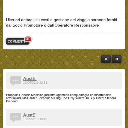
Ulteriori dettagli su costi e gestione del viaggio saranno forniti
dal Socio Promotore o dall’Operatore Responsabile
37
COMMENTI
«
»
AustEi
19/04/2019 23:51
Propecia Generic Medicine [url=http://gemeds.com]kamagra en hipertension
arterial[/url] Mail Order Levaquin 500mg Cod Only Where To Buy Direct Stendra
Discount
AustEi
13/05/2019 19:10