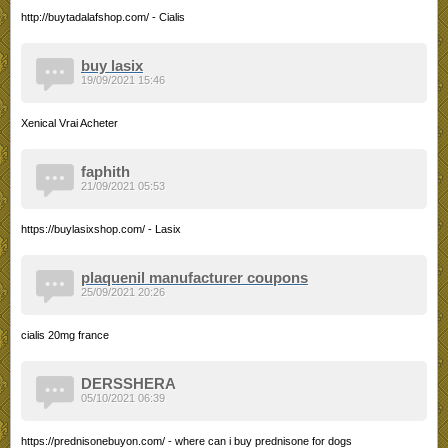
http://buytadalafshop.com/ - Cialis
buy lasix
19/09/2021 15:46
Xenical Vrai Acheter
faphith
21/09/2021 05:53
https://buylasixshop.com/ - Lasix
plaquenil manufacturer coupons
25/09/2021 20:26
cialis 20mg france
DERSSHERA
05/10/2021 06:39
https://prednisonebuyon.com/ - where can i buy prednisone for dogs