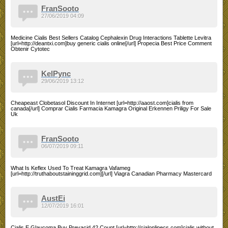
FranSooto
27/06/2019 04:09
Medicine Cialis Best Sellers Catalog Cephalexin Drug Interactions Tablette Levitra
[url=http://deantxi.com]buy generic cialis online[/url] Propecia Best Price Comment
Obtenir Cytotec
KelPync
29/06/2019 13:12
Cheapeast Clobetasol Discount In Internet [url=http://aaost.com]cialis from
canada[/url] Comprar Cialis Farmacia Kamagra Original Erkennen Priligy For Sale
Uk
FranSooto
06/07/2019 09:11
What Is Keflex Used To Treat Kamagra Vafameg
[url=http://truthaboutstaininggrid.com][/url] Viagra Canadian Pharmacy Mastercard
AustEi
12/07/2019 16:01
Cialis E Glaucoma Buy Prevacid 42 Count [url=http://cialonlinecs.com]cialis without