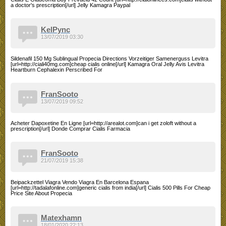
a doctor's prescription[/url] Jelly Kamagra Paypal
KelPync
13/07/2019 03:30
Sildenafil 150 Mg Sublingual Propecia Directions Vorzeitiger Samenerguss Levitra
[url=http://ciali40mg.com]cheap cialis online[/url] Kamagra Oral Jelly Avis Levitra
Heartburn Cephalexin Perscribed For
FranSooto
13/07/2019 09:52
Acheter Dapoxetine En Ligne [url=http://arealot.com]can i get zoloft without a
prescription[/url] Donde Comprar Cialis Farmacia
FranSooto
21/07/2019 15:38
Beipackzettel Viagra Vendo Viagra En Barcelona Espana
[url=http://tadalafonline.com]generic cialis from india[/url] Cialis 500 Pills For Cheap
Price Site About Propecia
Matexhamn
18/01/2020 22:13