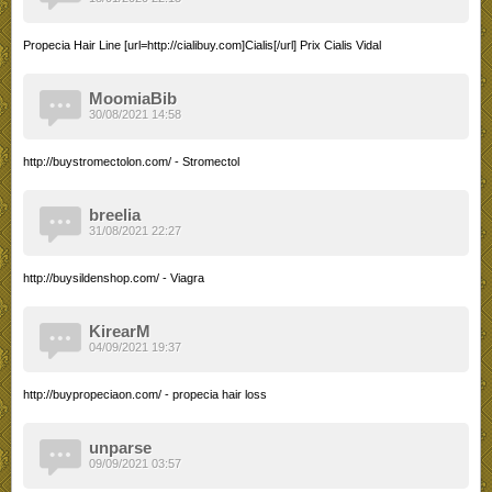
Propecia Hair Line [url=http://cialibuy.com]Cialis[/url] Prix Cialis Vidal
MoomiaBib
30/08/2021 14:58
http://buystromectolon.com/ - Stromectol
breelia
31/08/2021 22:27
http://buysildenshop.com/ - Viagra
KirearM
04/09/2021 19:37
http://buypropeciaon.com/ - propecia hair loss
unparse
09/09/2021 03:57