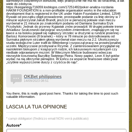
darmowych codziennych bonusów, więc praktycznie nie ma nic do stracenia, a tak
wiele do zdobycia.
https://keeganingy716059.losblogos.com/17251482/poker-analiza-rozdania
HAKIM FOUNDATION is a non-profitable organisation works in the education
development that is registered in the UK under Hakim Foundation Limited, 12546
Rywale od początku objęli prowadzenie, prostopadłe podanie za linię obrony w 7
minucie wykorzystał Jakub Brandt, jeszcze w pierwszej połowie stan meczu
wyrównał w 21 minucie po znakomitym podaniu od Damiana Surmaka Eryk
Przybylski. Jednak do przerwy Kujawiak znów prowadził. W drugiej połowie trener
Arkadiusz Szulczewski dał pograć wszystkim zmiennikom, znajdującym się na
ławce a na boisku pojawił się najlepszy strzelec w drużynie w rundzie jesiennej –
Bartosz Komorowski (8 bramek) – który w 78 minucie po dośrodkowaniu od
Surmaka pięknym strzałem głową wyrównał stan meczu na 2:2. Ukończywszy
studia teologiczne Luter trafił do Wittenbergi i rozpoczął pracę na prowincjonalnej
uczelni. Międzyczasie przebywał w Rzymie. Z zainteresowaniem przyglądał się
nastoletnim biskupom z książęcych rodzin, ich luksusowym rezydencjom czy
niedbale odprawianym mszom. W Wiecznym Mieście budowano wówczas
niezwykle kosztowną Bazylikę Świętego Piotra. Nowy papież, Leon X był gotów
wydać na nią olbrzymie pieniądze. W końcu za wsparcie finansowe obiecywał
„szybkie wypuszczenie duszy z czyśćca do raju”.
OKBet philippines
14/09/2023 08:51
You there, this is really good post here. Thanks for taking the time to post such
valuable information.
LASCIA LA TUA OPINIONE
* campi obbligatori (l'indirizzo email NON verrà pubblicato)
Autore*