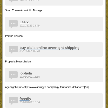
Strep Throat Amoxicillin Dosage
Lasix
12/11/2021 23:49
Pompe Lioresal
buy cialis online overnight shipping
05/12/2021 02:20
Propecia Musculacion
lophela
19/01/2022 16:55
Agemigetle [url=http://www.apriligyn.com]priligy farmacias del ahorro[/url]
freedly
23/01/2022 13:54