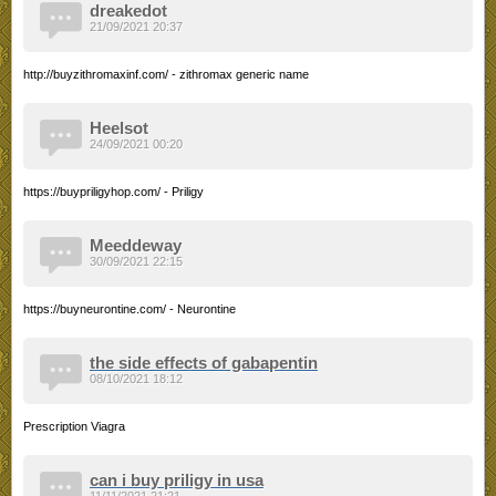
dreakedot
21/09/2021 20:37
http://buyzithromaxinf.com/ - zithromax generic name
Heelsot
24/09/2021 00:20
https://buypriligyhop.com/ - Priligy
Meeddeway
30/09/2021 22:15
https://buyneurontine.com/ - Neurontine
the side effects of gabapentin
08/10/2021 18:12
Prescription Viagra
can i buy priligy in usa
11/11/2021 21:21