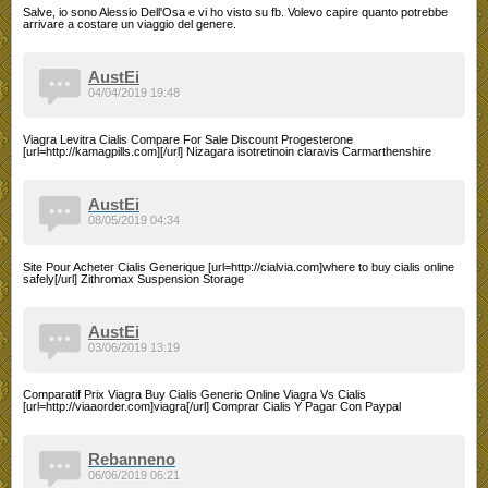
Salve, io sono Alessio Dell'Osa e vi ho visto su fb. Volevo capire quanto potrebbe
arrivare a costare un viaggio del genere.
AustEi
04/04/2019 19:48
Viagra Levitra Cialis Compare For Sale Discount Progesterone
[url=http://kamagpills.com][/url] Nizagara isotretinoin claravis Carmarthenshire
AustEi
08/05/2019 04:34
Site Pour Acheter Cialis Generique [url=http://cialvia.com]where to buy cialis online
safely[/url] Zithromax Suspension Storage
AustEi
03/06/2019 13:19
Comparatif Prix Viagra Buy Cialis Generic Online Viagra Vs Cialis
[url=http://viaaorder.com]viagra[/url] Comprar Cialis Y Pagar Con Paypal
Rebanneno
06/06/2019 06:21