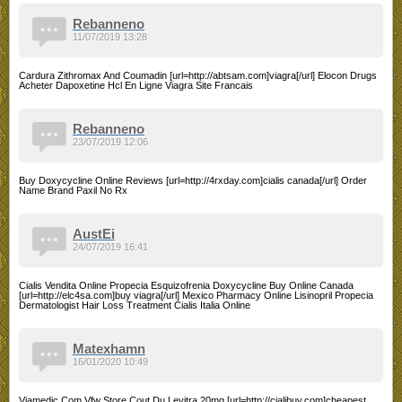
Rebanneno
11/07/2019 13:28
Cardura Zithromax And Coumadin [url=http://abtsam.com]viagra[/url] Elocon Drugs
Acheter Dapoxetine Hcl En Ligne Viagra Site Francais
Rebanneno
23/07/2019 12:06
Buy Doxycycline Online Reviews [url=http://4rxday.com]cialis canada[/url] Order
Name Brand Paxil No Rx
AustEi
24/07/2019 16:41
Cialis Vendita Online Propecia Esquizofrenia Doxycycline Buy Online Canada
[url=http://elc4sa.com]buy viagra[/url] Mexico Pharmacy Online Lisinopril Propecia
Dermatologist Hair Loss Treatment Cialis Italia Online
Matexhamn
16/01/2020 10:49
Viamedic Com Vfw Store Cout Du Levitra 20mg [url=http://cialibuy.com]cheapest